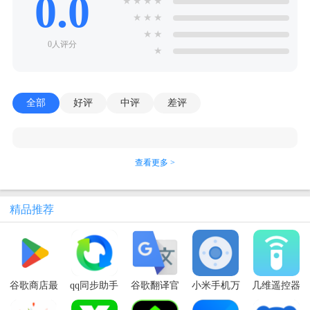
0.0
★
★
★
★
★
★
★
★
★
0人评分
★
全部
好评
中评
差评
查看更多 >
精品推荐
谷歌商店最
qq同步助手
谷歌翻译官
小米手机万
几维遥控器
新版
app
方免费版
能遥控app