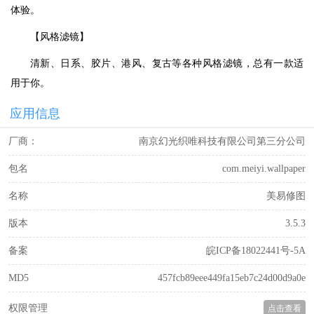
体验。
【风格滤镜】
清新、日系、胶片、港风、复古等各种风格滤镜，总有一款适
用于你。
应用信息
厂商：
南京幻光织唯科技有限公司第三分公司
包名
com.meiyi.wallpaper
名称
美易修图
版本
3.5.3
备案
皖ICP备18022441号-5A
MD5
457fcb89eee449fa15eb7c24d00d9a0e
权限管理
点击查看