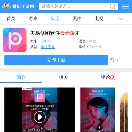
首页
游戏
应用
硬件
电视
排行榜
专题
文章
视频
最新
美易修图软件
最新版
本
大小：
298.5M
语言：
中文
类型：
系统工具
系统：
Android
立即下载
1
简介
相关
评论
(0)