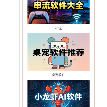
串流
桌宠软件