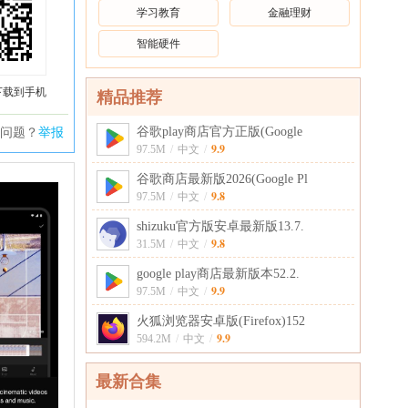
学习教育
金融理财
智能硬件
下载到手机
精品推荐
谷歌play商店官方正版(Google
问题？
举报
9.9
97.5M
/
中文
/
谷歌商店最新版2026(Google Pl
9.8
97.5M
/
中文
/
shizuku官方版安卓最新版13.7.
9.8
31.5M
/
中文
/
google play商店最新版本52.2.
9.9
97.5M
/
中文
/
火狐浏览器安卓版(Firefox)152
9.9
594.2M
/
中文
/
最新合集