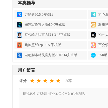
本类推荐
万能匙60.5.0安卓版
将心混
光速写作官方版6.0.0安卓版
联想慧
豆包输入法官方版1.3.15正式版
Kimi
焦糖壁纸app1.0.5 手机版
百变锁屏
自动脚本精灵官方版26.07.14安卓版
JAR
用户留言
★
★
★
★
★
评分
力荐