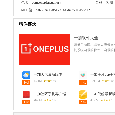
包名：
com.oneplus.gallery
名称：
相册
MD5值：
da6507e05ef5a771ee5fe6f716488812
猜你喜欢
一加软件大全
蜻蜓手游网小编给大家带来
机系统自带的软件，自带的
一加天气最新版本
一加手环app手
16.38.2安卓版
（一加健康）6.0
43.1M
126.9M
下载
下载
卓版
一加社区手机客户端
一加便签最新
4.45.0安卓版
15.3.26安卓版
29.6M
44.4M
下载
下载