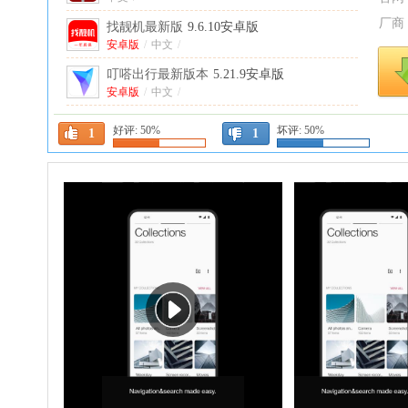
厂商
找靓机最新版
9.6.10安卓版
安卓版
/
中文
/
叮嗒出行最新版本
5.21.9安卓版
安卓版
/
中文
/
高途课堂直播课app
5.91.92最新版本
好评:
50%
坏评:
50%
1
1
中文
/
趣兜风一键导航
5.1.7手机版
中文
/
万能匙
60.5.0安卓版
安卓版
/
中文
/
勤策app（原外勤365）
7.3.55最新版
中文
/
阅谷咪正版
1.0.11最新版
中文
/