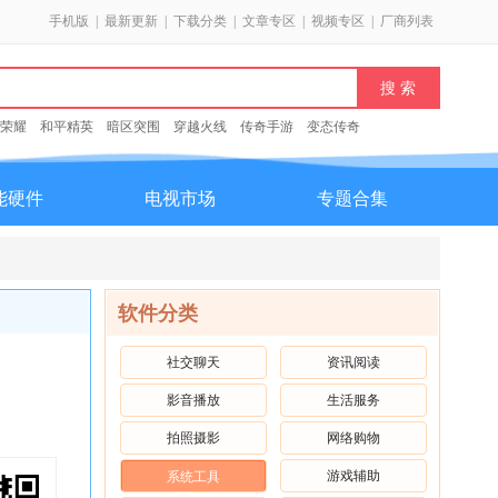
手机版
|
最新更新
|
下载分类
|
文章专区
|
视频专区
|
厂商列表
荣耀
和平精英
暗区突围
穿越火线
传奇手游
变态传奇
能硬件
电视市场
专题合集
软件分类
社交聊天
资讯阅读
影音播放
生活服务
拍照摄影
网络购物
游戏辅助
系统工具