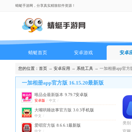
蜻蜓手游网，分享真实精致软件资源！
蜻蜓首页
安卓游戏
安卓
排行榜
您的位置：
首页
→
安卓应用
→
系统工具
→ 一加相册app官方版 
一加相册app官方版 16.15.20最新版
唯品会最新版本
9.79.7安卓版
安卓版
/
中文
/
大嘴哄睡故事官方版
3.0.3手机版
中文
/
类别
爱唱官方版
8.6.6.1最新版
中文
/
官网