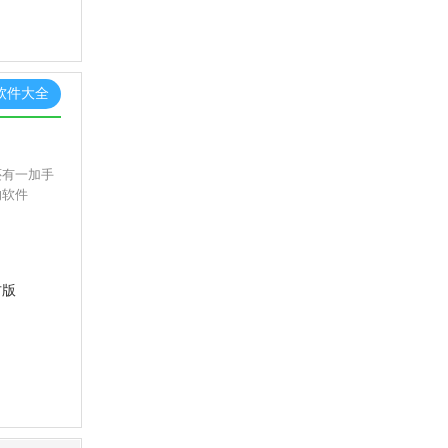
软件大全
还有一加手
的软件
方版
版