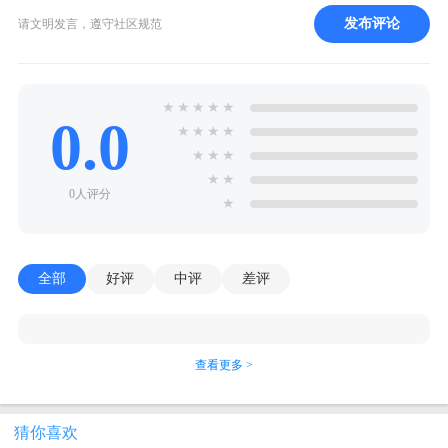
发布评论
请文明发言，遵守社区规范
★
★
★
★
★
0.0
★
★
★
★
★
★
★
★
★
0人评分
★
全部
好评
中评
差评
查看更多 >
猜你喜欢