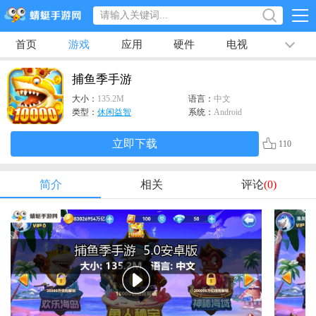
首页
游戏
应用
硬件
电视
排行榜
专题
文章
视频
最新
捕鱼季手游
大小：
135.2M
语言：
中文
类型：
休闲益智
系统：
Android
立即下载
110
简介
相关
评论
(0)