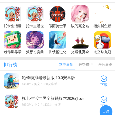
托卡生活世
托卡生活世
假面骑士甲
以闪亮之名
指尖捕鱼新
界全解锁版
界内置菜单
斗模拟器最
最新版
版2026
本2026(Toca
版2026
新版(Zect
Life World)
Rider Power)
迷你世界最
梦想协奏曲
饥饿鲨进化
光遇北觅全
太空杀九游
新版本2026
少女乐团派
国际服内置
物品(免资
正版
对最新版
菜单最新版
格)国际服
排行榜
本类最新
最热排行
评分最高
本2026
轮椅模拟器最新版 10.0安卓版
458.0M / 英文 / 10.0安卓版
下载
托卡生活世界全解锁版本2026(Toca
Life World) 1.132.1中文版
896.3M / 中文 / 1.132.1中文版
下载
目录