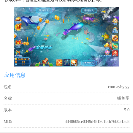
应用信息
包名
com.ayby.yy
名称
捕鱼季
版本
5.0
MD5
3340609ce0349d4819c1bfb76b0513c8