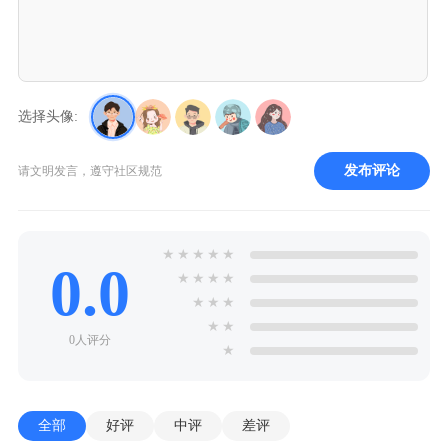
选择头像:
发布评论
请文明发言，遵守社区规范
★
★
★
★
★
0.0
★
★
★
★
★
★
★
★
★
0人评分
★
全部
好评
中评
差评