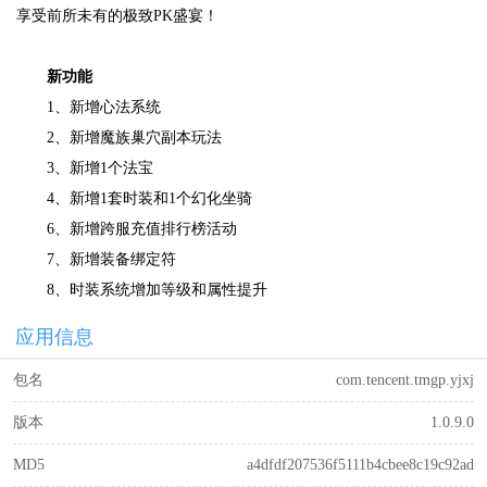
享受前所未有的极致PK盛宴！
新功能
1、新增心法系统
2、新增魔族巢穴副本玩法
3、新增1个法宝
4、新增1套时装和1个幻化坐骑
6、新增跨服充值排行榜活动
7、新增装备绑定符
8、时装系统增加等级和属性提升
应用信息
包名
com.tencent.tmgp.yjxj
版本
1.0.9.0
MD5
a4dfdf207536f5111b4cbee8c19c92ad