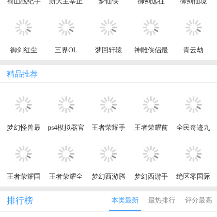
蜀山战纪手
新大主宰正
梦仙侠
御剑远征
御剑仙境
游最新版本
版
御剑红尘
三界OL
梦回轩辕
神雕侠侣最
青云劫
新版本2026
精品推荐
梦幻怪兽最
ps4模拟器官
王者荣耀手
王者荣耀前
全民奇迹九
新版本2026
方版
游官方正版
瞻版体验服
游客户端
王者荣耀国
王者荣耀全
梦幻西游腾
梦幻西游手
绝区零国际
际服最新版
球国际服最
讯应用宝版
机版
服最新版本
2026(Honor
新版(Honor
排行榜
本类最新
最热排行
评分最高
of Kings)
of Kings)