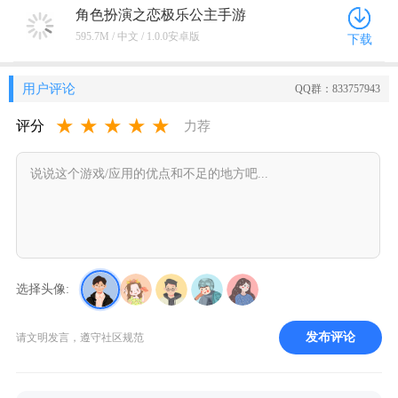
角色扮演之恋极乐公主手游
(COSPLAY LOVE! : Enchanted prin)
595.7M / 中文 / 1.0.0安卓版
下载
1.0.0安卓版
用户评论
QQ群：833757943
★
★
★
★
★
评分
力荐
选择头像:
发布评论
请文明发言，遵守社区规范