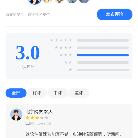
发布评论
请文明发言，遵守社区规范
★
★
★
★
★
3.0
★
★
★
★
★
★
★
★
★
1人评分
★
全部
好评
中评
差评
北京网友 客人
Windows 10
这软件倍速功能真不错，0.5到4倍随便调，听新闻、