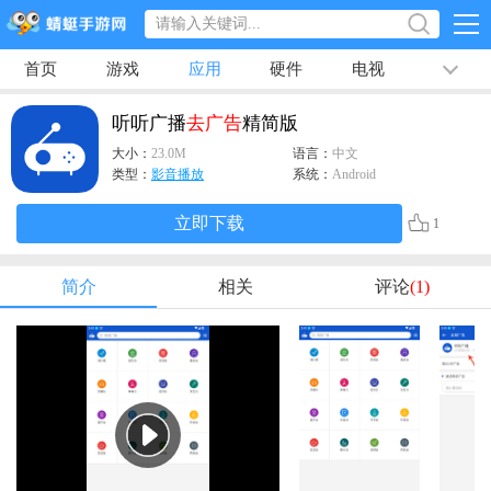
首页
游戏
应用
硬件
电视
排行榜
专题
文章
视频
最新
听听广播
去广告
精简版
大小：
23.0M
语言：
中文
类型：
影音播放
系统：
Android
立即下载
1
简介
相关
评论
(1)