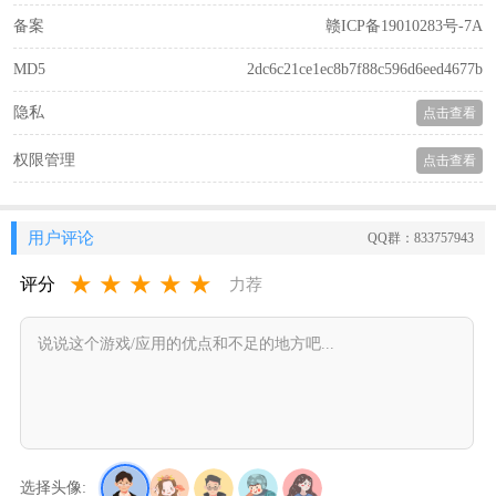
备案
赣ICP备19010283号-7A
MD5
2dc6c21ce1ec8b7f88c596d6eed4677b
隐私
点击查看
权限管理
点击查看
用户评论
QQ群：833757943
★
★
★
★
★
评分
力荐
选择头像: