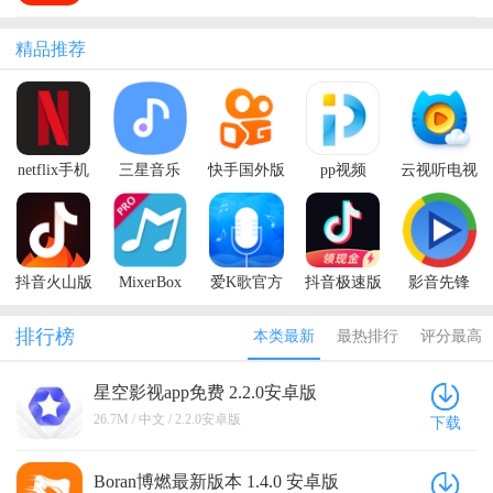
精品推荐
netflix手机
三星音乐
快手国外版
pp视频
云视听电视
版
2026最新版
(Kwai)
猫
(Samsung
Music)
抖音火山版
MixerBox
爱K歌官方
抖音极速版
影音先锋
2026最新版
版
2026年新版
Xfplay
排行榜
本类最新
最热排行
评分最高
星空影视app免费 2.2.0安卓版
26.7M / 中文 / 2.2.0安卓版
下载
Boran博燃最新版本 1.4.0 安卓版