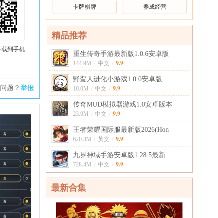
卡牌棋牌
养成经营
精品推荐
下载到手机
重生传奇手游最新版1.0.6安卓版
9.9
144.9M
/
中文
/
野蛮人进化小游戏1.0.0安卓版
问题？
举报
9.9
10.0M
/
中文
/
传奇MUD模拟器游戏1.0安卓版本
9.9
23.9M
/
中文
/
王者荣耀国际服最新版2026(Hon
9.9
620.3M
/
英文
/
九界神域手游安卓版1.28.5最新
9.9
728.4M
/
中文
/
最新合集