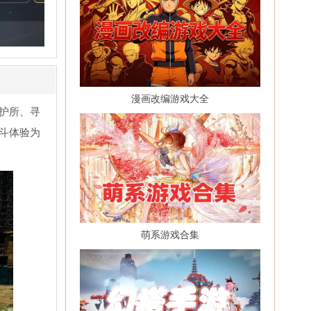
漫画改编游戏大全
护所、寻
斗体验为
萌系游戏合集