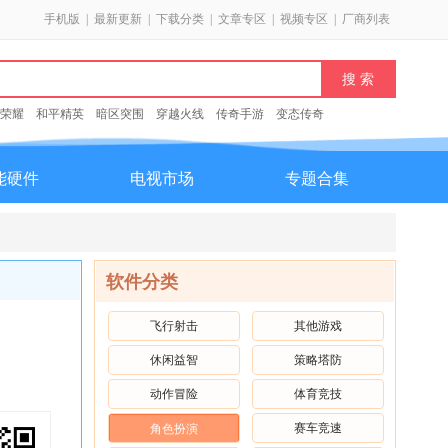
手机版
|
最新更新
|
下载分类
|
文章专区
|
视频专区
|
厂商列表
荣耀
和平精英
暗区突围
穿越火线
传奇手游
变态传奇
能硬件
电视市场
专题合集
软件分类
飞行射击
其他游戏
休闲益智
策略塔防
动作冒险
体育竞技
赛车竞速
角色扮演