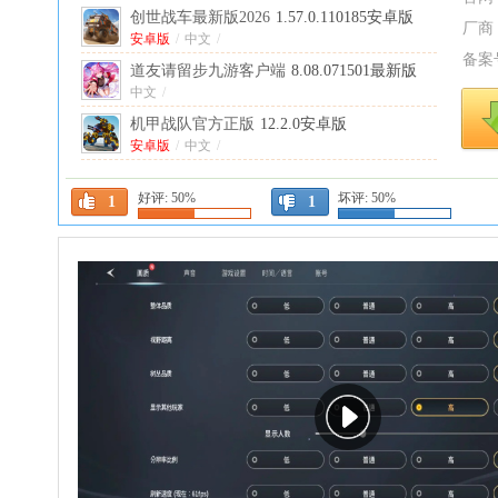
创世战车最新版2026
1.57.0.110185安卓版
厂商
安卓版
/
中文
/
备案
道友请留步九游客户端
8.08.071501最新版
中文
/
机甲战队官方正版
12.2.0安卓版
安卓版
/
中文
/
梦三国安卓版
6.3.52版本
好评:
50%
坏评:
50%
中文
/
1
1
坦克无敌手游
13.5安卓版
安卓版
/
中文
/
战双帕弥什九游服
4.6.0.1782303478最新版
本
中文
/
宗师之上手游
1.1.51安卓版
安卓版
/
中文
/