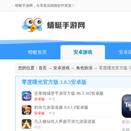
蜻蜓手游网，分享真实精致软件资源！
蜻蜓首页
安卓游戏
安卓
排行榜
您的位置：
首页
→
安卓游戏
→
角色扮演
→ 零度曙光官方版 3.
零度曙光官方版 3.0.3安卓版
史莱姆城堡手游官方版
86.3.102安卓版
安卓版
/
中文
/
奶块九游渠道服
8.6.1.0安卓版
安卓版
/
中文
/
凡人修仙传人界篇手游九游渠道版
类别
中文
2.50.724093最新版
/
官网