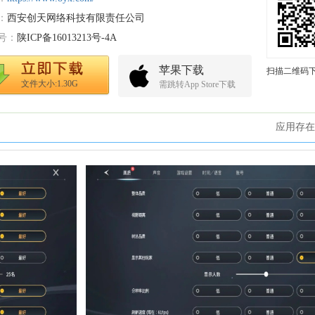
：
西安创天网络科技有限责任公司
号：
陕ICP备16013213号-4A
苹果下载
扫描二维码
文件大小:1.30G
需跳转App Store下载
应用存在