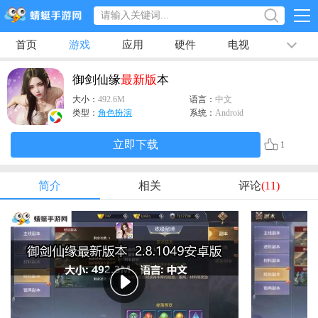
首页
游戏
应用
硬件
电视
排行榜
专题
文章
视频
最新
御剑仙缘
最新版
本
大小：
492.6M
语言：
中文
类型：
角色扮演
系统：
Android
立即下载
1
简介
相关
评论
(11)