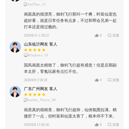
OnePlus_15
画面真的很漂亮，御剑飞行那叫一个爽，时装仙宠也
超好看，就是日常任务有点多，不过和帮会兄弟一起
打本还是很过瘾的。
2026/6/11 1:58:22
0
回复
山东临沂网友 客人
Windows 10
国风画面太精致了，御剑飞行超有感觉！但是后期副
本太肝，零氪玩家有点扛不住。
2026/6/9 2:58:28
0
回复
广东广州网友 客人
Realme_Narzo_90
画质真的很精美，御剑飞行超帅，仙侠氛围拉满。稍
微肝了一点，但时装和仙宠太香了，根本停不下来。
2026/6/8 13:30:36
0
回复