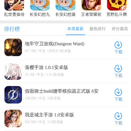
of Kings)
of Kings)
乱世曹操传
长安幻想九
长安幻想最
王者荣耀前
荒野乱斗腾
最新版本
游渠道服
新版本
瞻版体验服
讯版正版
排行榜
本类最新
最热排行
评分最高
地牢守卫游戏(Dungeon Ward)
2026.6.3安卓版
917.5M / 中文 / 2026.6.3安卓版
下载
落樱手游 1.0.1安卓版
33.1M / 中文 / 1.0.1安卓版
下载
假面骑士build腰带模拟器正式版 6安
卓版
149.8M / 中文 / 6安卓版
下载
我是城主手游 1.0安卓版
910.5M / 中文 / 1.0安卓版
下载