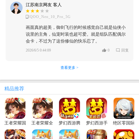
江苏南京网友 客人
IQOO_Neo_10_Pro_5G
画面真的超美，御剑飞行的时候感觉自己就是仙侠小
说里的主角，仙宠时装也超可爱。就是组队匹配偶尔
会卡，不过为了这份修仙的快乐忍了。
2026/6/5 0:44:09
0
回复
查看更多 >
精品推荐
王者荣耀国
王者荣耀全
梦幻西游腾
梦幻西游手
绝区零国际
际服最新版
球国际服最
讯应用宝版
机版
服最新版本
2026(Honor
新版(Honor