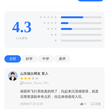
★
★
★
★
★
4.3
★
★
★
★
★
★
★
★
★
11人评分
★
全部
好评
中评
差评
山东烟台网友 客人
Realme_Narzo_90x
画面和飞行系统真的绝了，玩起来沉浸感很强，就是
后期资源副本有点肝，但总体很值得入坑。
2026/6/17 22:12:50
0
回复