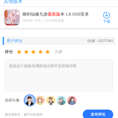
其他版本
御剑仙缘九游
最新版
本 1.8.1026安卓
版
398.6M / 中文 / 1.8.1026安卓版
下载
用户评论
QQ群：833757943
★
★
★
★
★
评分
力荐
选择头像:
发布评论
请文明发言，遵守社区规范