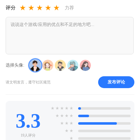
射击的朋友别错过。
★
★
★
★
★
评分
力荐
选择头像:
发布评论
请文明发言，遵守社区规范
★
★
★
★
★
3.3
★
★
★
★
★
★
★
★
★
19人评分
★