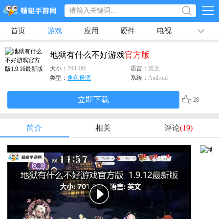
首页
游戏
应用
硬件
电视
排行榜
专题
文章
视频
最新
地狱有什么不好游戏
官方版
大小：
703.4M
语言：
英文
类型：
角色扮演
系统：
Android
立即下载
28
简介
相关
评论
(19)