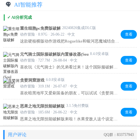
AI智能推荐
✓ AI分析完成
20240826集成DLC版
重生细胞pc免费版破解
动作冒险 · 8.97G · 26-06-22 · 中文
查看
这款硬核横版动作游戏把Roguelike和银河恶魔城结合得
相当到位，随机地图每次都有新鲜感，200多种武器技能
能搭出各种流派。PC版操作更顺手，高帧率加手柄支
8.4.0安卓版
元气骑士国际服破解版内置修改器(Soul Knight)
持，打斗手感一流。全DLC直接集成，新出的恶魔城联
动作冒险 · 727.7M · 26-08-04 · 中文
查看
动内容也能玩到，喜欢挑战的朋友值得一试。
喜欢玩《元气骑士》的兄弟看过来！这个国际服破解版
自带修改器，金币、钻石随便调，武器全解锁，直接省
去肝的时间。开局就能体验满配爽感，刷图不憋屈，想
6.0.8安卓版
贪婪洞窟游戏
怎么玩就怎么玩。安装简单，手机直接下，推荐给想爽
动作冒险 · 319.1M · 26-07-07 · 中文
查看
快通关的朋友。
喜欢暗黑地牢又爱刷装备的朋友，可以试试《贪婪洞
窟》。随机生成的百层迷宫每次探索都不同，手绘线稿
风格独特。核心玩法简单又刺激：不带“逃脱卷轴”出
3.1.5免付费版
恶果之地无限技能破解版
来，辛苦收集的装备全部归零。在贪婪与理智间反复拉
动作冒险 · 185.6M · 26-06-22 · 中文
查看
扯，搭配自由加点和海量装备，刷起来非常上头。
恶果之地无限技能破解版来啦！水果变敌人这个设定真
的脑洞大开，打击手感超解压。破解后直接解锁上帝模
式、无限技能和快速重装，不用肝就能体验全角色和上
用户评论
QQ群：833757943
百种武器道具，随机地图每次都有新鲜感，想爽玩肉鸽