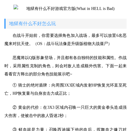
地狱有什么不好怎么玩
在战斗开始前，你需要选择角色加入战场，最多可以放置6名恶
魔来对抗天使。（OS：战斗玩法像是升级版植物大战僵尸）
恶魔将以Q版形象登场，并且都有各自独特的技能和属性。作战
时，采用属性克制的角色，则会对敌人造成额外伤害。下面一起来
看看官方释出的部分角色技能展示吧~
① 骑士的绝对盾牌：向周围3X3区域内发射HP恢复光环直至死
亡，HP恢复量与自身攻击力成正比；
② 黄金的代价：在3X3 区域内召唤一只巨大的黄金拳头造成强
大伤害，使被击中的敌人昏迷2秒；
③ 鲜血就是力量：召唤西迪喝下他的血后，挥舞血之镰刀对