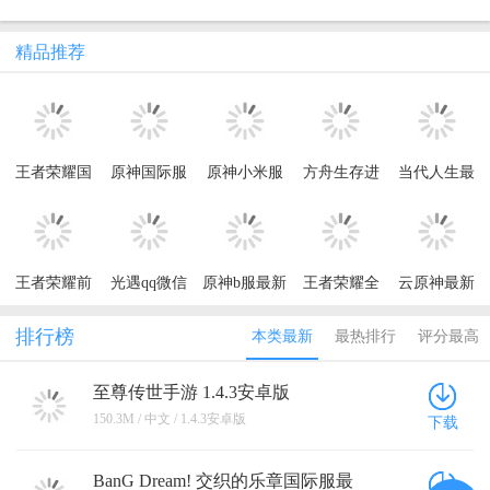
精品推荐
王者荣耀国
原神国际服
原神小米服
方舟生存进
当代人生最
际服最新版
最新版
化破解版FF
新版本
2026(Honor
(Genshin
作弊菜单
of Kings)
Impact)
王者荣耀前
光遇qq微信
原神b服最新
王者荣耀全
云原神最新
瞻版体验服
登录版
版
球国际服最
版本
新版(Honor
排行榜
本类最新
最热排行
评分最高
of Kings)
至尊传世手游 1.4.3安卓版
150.3M / 中文 / 1.4.3安卓版
下载
BanG Dream! 交织的乐章国际服最