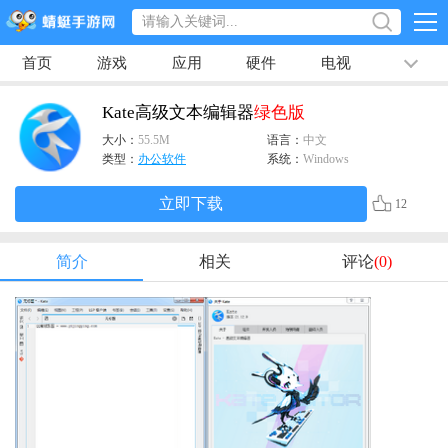
首页
游戏
应用
硬件
电视
排行榜
专题
文章
视频
最新
Kate高级文本编辑器
绿色版
大小：
55.5M
语言：
中文
类型：
办公软件
系统：
Windows
立即下载
12
简介
相关
评论
(0)