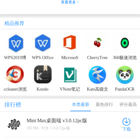
查看更多 >
精品推荐
WPS2019博
WPS Office
Microsoft
CherryTree
360极速浏览
湖县政府版
2016极限精
Office专业
富文本笔记
器x正式版
简版
增强版2021
软件官方版
ccleaner浏览
Koodo
VNote笔记
Kate高级文
PandaOCR
器官方版
Reader（电
本编辑器绿
Pro（文字识
子书阅读
色版
别翻译朗读
排行榜
本类最新
最热排行
评分最高
器）
软件）
Mini Max桌面端 v3.0.12pc版
192.9M / 中文 / v3.0.12pc版
下载