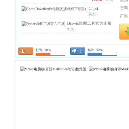
类别
语言[中文]
/
源
官网
Ghost
Markdown
Downloader最
英文
/
厂商
笔记
新版(多线程
本)
26.7.10
Drawio绘图工具官方正版
下载器)
4.2.0
免费版
中文
31.0.2最新版本
/
电脑版
迅雷17绿色精简版
25.0.90.1582
绿色版
绿色版
/
中文
/
好评:
50%
坏评:
50%
1
1
startallback电脑版
3.9.24.5377最
新版
中文
/
Ungoogled Chromium电
脑版
中文
/
150.0.7871.186-1.1
最新版本
Woterm(远程管理工
具)
多国语言[中文]
10.6.6 便携版
/
小白羊网盘官方电
脑版
中文
/
(BoxPlayer)
5.0.9
pc版