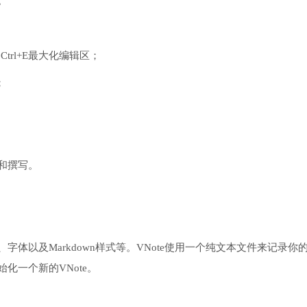
。
Ctrl+E最大化编辑区；
；
和撰写。
体以及Markdown样式等。VNote使用一个纯文本文件来记录你
化一个新的VNote。