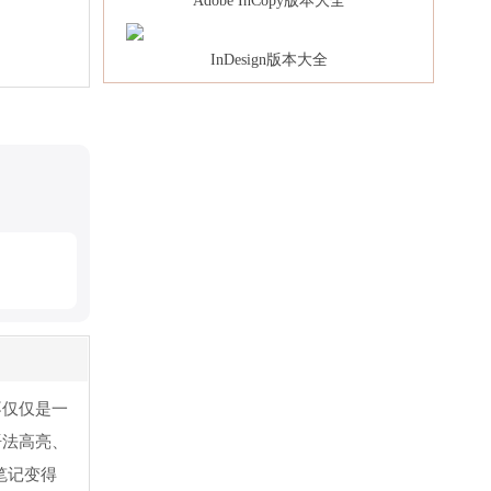
Adobe InCopy版本大全
InDesign版本大全
不仅仅是一
语法高亮、
记笔记变得