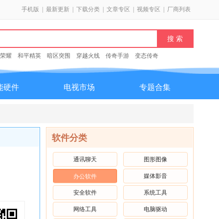
手机版
|
最新更新
|
下载分类
|
文章专区
|
视频专区
|
厂商列表
荣耀
和平精英
暗区突围
穿越火线
传奇手游
变态传奇
能硬件
电视市场
专题合集
软件分类
通讯聊天
图形图像
媒体影音
办公软件
安全软件
系统工具
网络工具
电脑驱动