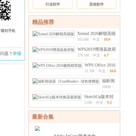
行业软件
其他软件
精品推荐
下载到手机
Xmind 2026解锁高级
10.0
版26.04.01
163.4M
/
中文
/
WPS2019博湖县政府
问题？
举报
6.7
版11.8.2.10
279.1M
/
中文
/
WPS Office 2016
10.0
极限精简版202
31.3M
/
中文
/
福昕阅
读器
160M
/
中
（FoxitReader）
9.0
SketchUp版本转
文
/
绿色
9.2
换器最新版1.0.
5.6M
/
中文
/
最新合集