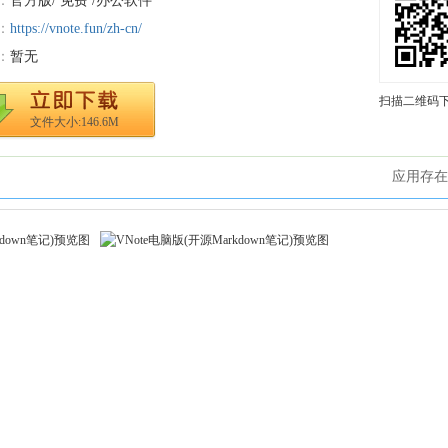
：
官方版/ 免费 /办公软件
：
https://vnote.fun/zh-cn/
：
暂无
扫描二维码
文件大小:146.6M
应用存在