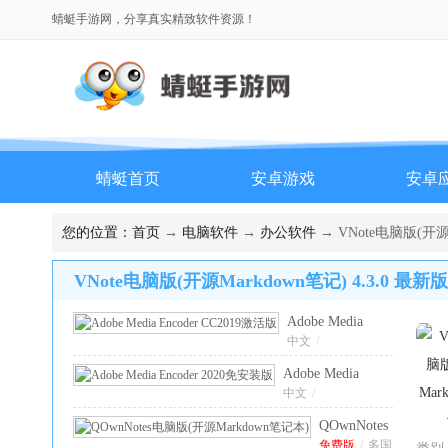
蜻蜓手游网，分享真实精致软件资源！
蜻蜓首页
安卓游戏
安卓
排行榜
您的位置：
首页
→
电脑软件
→
办公软件
→ VNote电脑版(开源M
VNote电脑版(开源Markdown笔记) 4.3.0 最新版
Adobe Media
Encoder CC2019
中文
/
激活版
Adobe Media
v13.1.5.35直装
Encoder 2020免安
中文
/
版
装版
v14.9.0.48直
QOwnNotes
装版
电脑版(开
免费版
/
多国