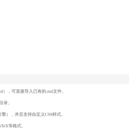
（.md），可直接导入已有的.md文件。
件目录。
置引擎），并且支持自定义CSS样式。
aTeX等格式。