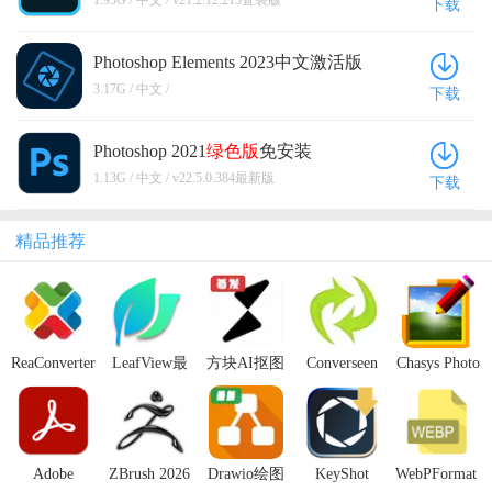
1.93G / 中文 / v21.2.12.215直装版
下载
Photoshop Elements 2023中文激活版
最新版
本
3.17G / 中文 /
下载
Photoshop 2021
绿色版
免安装
v22.5.0.384
最新版
1.13G / 中文 / v22.5.0.384最新版
下载
精品推荐
ReaConverter
LeafView最
方块AI抠图
Converseen
Chasys Photo
Pro最新版本
新版(图片查
最新版本
中文版(文件
图像编辑工
(图片批量转
看器)
转换)
具
换)
Adobe
ZBrush 2026
Drawio绘图
KeyShot
WebPFormat