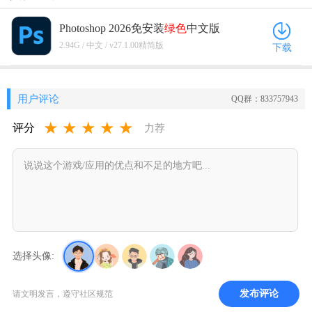
Photoshop 2026免安装
绿色
中文版
v27.1.00精简版
2.94G / 中文 / v27.1.00精简版
下载
用户评论
QQ群：833757943
★
★
★
★
★
评分
力荐
选择头像:
发布评论
请文明发言，遵守社区规范