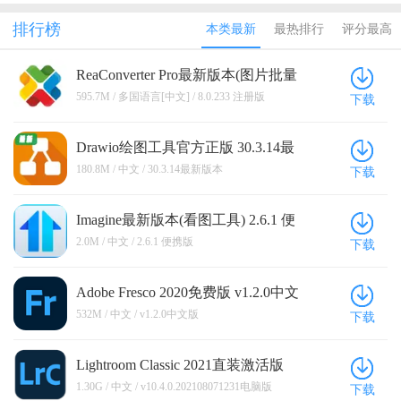
Acrobat Pro
绿色中文版
工具官方正
2025中文激
量图片格式
DC 2026电
版
活版最新版
转换）
排行榜
本类最新
最热排行
评分最高
脑版
本
ReaConverter Pro最新版本(图片批量
转换) 8.0.233 注册版
595.7M / 多国语言[中文] / 8.0.233 注册版
下载
Drawio绘图工具官方正版 30.3.14最
新版本
180.8M / 中文 / 30.3.14最新版本
下载
Imagine最新版本(看图工具) 2.6.1 便
携版
2.0M / 中文 / 2.6.1 便携版
下载
Adobe Fresco 2020免费版 v1.2.0中文
版
532M / 中文 / v1.2.0中文版
下载
Lightroom Classic 2021直装激活版
v10.4.0.202108071231电脑版
1.30G / 中文 / v10.4.0.202108071231电脑版
下载