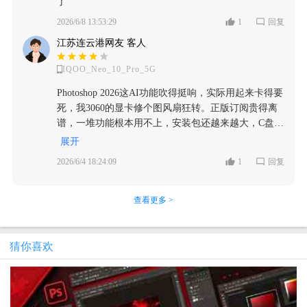
了
2026/6/8 13:53:29
1
回复
江苏连云港网友 客人
IQOO_Neo_10_Pro_5G
Photoshop 2026这AI功能吹得挺响，实际用起来卡得要
死，我3060的显卡修个图风扇狂转。正版订阅贵得离
谱，一堆功能根本用不上，安装包还越来越大，C盘直
接爆红。Adobe这吃相真是越来越难看了，下次找个替
展开
代方案试试。
2026/6/4 18:24:09
1
回复
查看更多 >
猜你喜欢