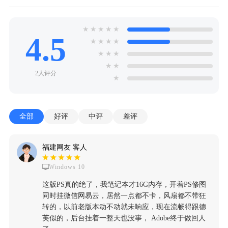
★
★
★
★
★
4.5
★
★
★
★
★
★
★
★
★
2人评分
★
全部
好评
中评
差评
福建网友 客人
Windows 10
这版PS真的绝了，我笔记本才16G内存，开着PS修图
同时挂微信网易云，居然一点都不卡，风扇都不带狂
转的，以前老版本动不动就未响应，现在流畅得跟德
芙似的，后台挂着一整天也没事， Adobe终于做回人