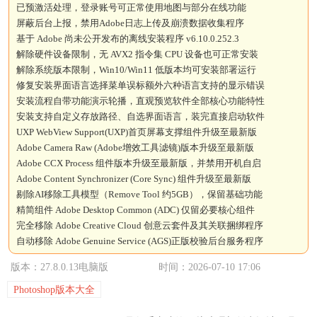
已预激活处理，登录账号可正常使用地图与部分在线功能
屏蔽后台上报，禁用Adobe日志上传及崩溃数据收集程序
基于 Adobe 尚未公开发布的离线安装程序 v6.10.0.252.3
解除硬件设备限制，无 AVX2 指令集 CPU 设备也可正常安装
解除系统版本限制，Win10/Win11 低版本均可安装部署运行
修复安装界面语言选择菜单误标额外六种语言支持的显示错误
安装流程自带功能演示轮播，直观预览软件全部核心功能特性
安装支持自定义存放路径、自选界面语言，装完直接启动软件
UXP WebView Support(UXP)首页屏幕支撑组件升级至最新版
Adobe Camera Raw (Adobe增效工具滤镜)版本升级至最新版
Adobe CCX Process 组件版本升级至最新版，并禁用开机自启
Adobe Content Synchronizer (Core Sync) 组件升级至最新版
剔除AI移除工具模型（Remove Tool 约5GB），保留基础功能
精简组件 Adobe Desktop Common (ADC) 仅留必要核心组件
完全移除 Adobe Creative Cloud 创意云套件及其关联捆绑程序
自动移除 Adobe Genuine Service (AGS)正版校验后台服务程序
版本：27.8.0.13电脑版
时间：2026-07-10 17:06
Photoshop版本大全